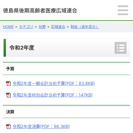
MENU
メニュー
HOME
カテゴリ
分野
広域連合
財政（過年度分）
後期高齢者医療
広域連合
令和2年度
広域連合議会
メニ
ュー
HOME
予算
を開
く
令和2年度一般会計当初予算[PDF：83.8KB]
サイト内検索
令和2年度特別会計当初予算[PDF：147KB]
決算
令和2年度決算[PDF：96.3KB]
閲覧支援ツール