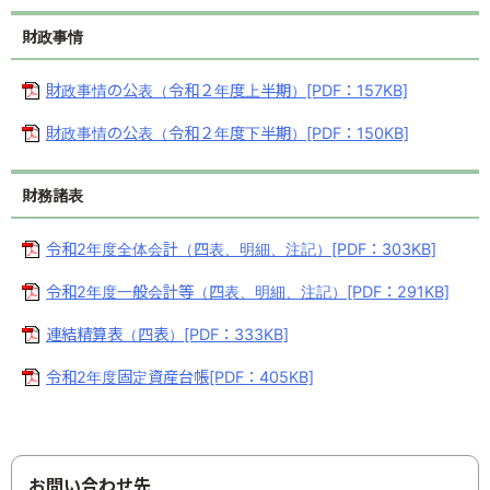
ふりがな
財政事情
ふりがなをつける
財政事情の公表（令和２年度上半期）[PDF：157KB]
よみあげ
財政事情の公表（令和２年度下半期）[PDF：150KB]
よみあげる
財務諸表
文字の大きさ
令和2年度全体会計（四表、明細、注記）[PDF：303KB]
小
中
大
令和2年度一般会計等（四表、明細、注記）[PDF：291KB]
背景色
連結精算表（四表）[PDF：333KB]
黒
青
白
令和2年度固定資産台帳[PDF：405KB]
外国語への対応
Foreign Language
お問い合わせ先